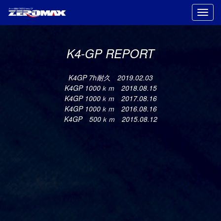
Toggle
navigat
K4-GP REPORT
K4GP 7h耐久 2019.02.03
K4GP 1000ｋｍ 2018.08.15
K4GP 1000ｋｍ 2017.08.16
K4GP 1000ｋｍ 2016.08.16
K4GP 500ｋｍ 2015.08.12